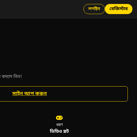
লগইন
রেজিস্টার
য বদলে নিন!
সাইন আপ করুন
ধরণ
ভিডিও স্লট