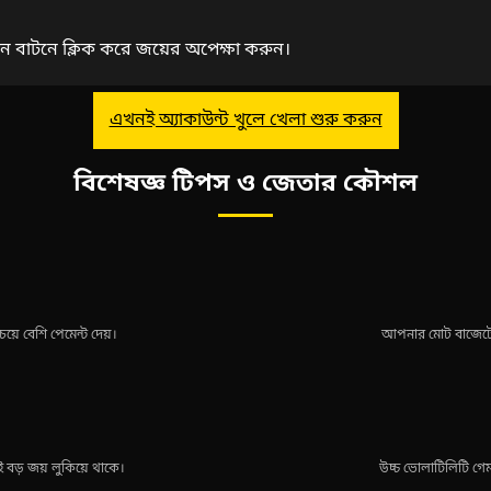
ন বাটনে ক্লিক করে জয়ের অপেক্ষা করুন।
এখনই অ্যাকাউন্ট খুলে খেলা শুরু করুন
বিশেষজ্ঞ টিপস ও জেতার কৌশল
ে বেশি পেমেন্ট দেয়।
আপনার মোট বাজেটের
ানেই বড় জয় লুকিয়ে থাকে।
উচ্চ ভোলাটিলিটি গে