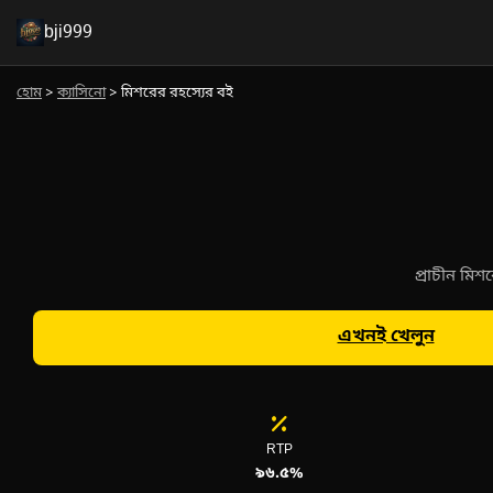
bji999
হোম
>
ক্যাসিনো
> মিশরের রহস্যের বই
প্রাচীন মি
এখনই খেলুন
RTP
৯৬.৫%