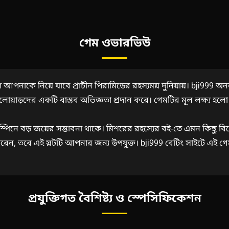
গেম ওভারভিউ
আপনাকে নিয়ে যাবে প্রাচীন পিরামিডের রহস্যময় দুনিয়ায়। bji999 অ
 খেলোয়াড়দের একটি বাস্তব অভিজ্ঞতা প্রদান করে। গেমটির মূল লক্ষ্য 
ি স্পিনে বড় জয়ের সম্ভাবনা থাকে। মিশরের রহস্যের বই-তে এমন কিছু 
দ করেন, তবে এই স্লটটি আপনার জন্য উপযুক্ত। bji999 বেটিং সাইটে এই 
প্রযুক্তিগত বৈশিষ্ট্য ও স্পেসিফিকেশন