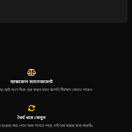
ব্যাঙ্করোল ম্যানেজমেন্ট
 ছোট অংশ দিয়ে শুরু করুন যাতে আপনি দীর্ঘক্ষণ খেলতে পারেন।
ধৈর্য ধরে খেলুন
ম হওয়ায় জয় পেতে সময় লাগতে পারে, তাই ধৈর্য বজায় রাখা জরুরি।