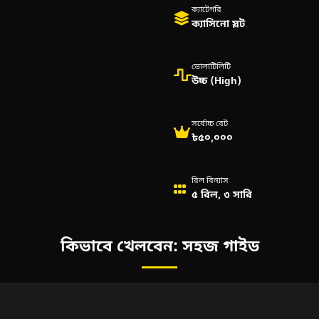
ক্যাটেগরি
ক্যাসিনো স্লট
ভোলাটিলিটি
উচ্চ (High)
সর্বোচ্চ বেট
৳৫০,০০০
রিল বিন্যাস
৫ রিল, ৩ সারি
কিভাবে খেলবেন: সহজ গাইড