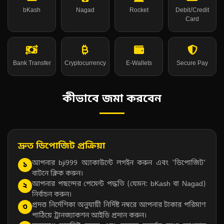
bKash
Nagad
Rocket
Debit/Credit
Card
Bank Transfer
Cryptocurrency
E-Wallets
Secure Pay
কীভাবে জমা করবেন
দ্রুত ডিপোজিট প্রক্রিয়া
আপনার bji999 অ্যাকাউন্টে লগইন করুন এবং 'ডিপোজিট'
১
বাটনে ক্লিক করুন।
আপনার পছন্দের পেমেন্ট পদ্ধতি (যেমন: bKash বা Nagad)
২
নির্বাচন করুন।
প্রদত্ত নির্দেশিকা অনুযায়ী নির্দিষ্ট নম্বরে আপনার টাকার পরিমাণ
৩
পাঠিয়ে ট্রানজ্যাকশন আইডি প্রদান করুন।