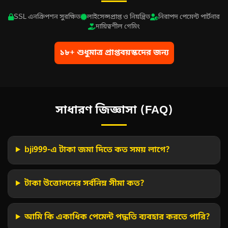
SSL এনক্রিপশন সুরক্ষিত
লাইসেন্সপ্রাপ্ত ও নিয়ন্ত্রিত
নিরাপদ পেমেন্ট পার্টনার
দায়িত্বশীল গেমিং
১৮+ শুধুমাত্র প্রাপ্তবয়স্কদের জন্য
সাধারণ জিজ্ঞাসা (FAQ)
bji999-এ টাকা জমা দিতে কত সময় লাগে?
টাকা উত্তোলনের সর্বনিম্ন সীমা কত?
আমি কি একাধিক পেমেন্ট পদ্ধতি ব্যবহার করতে পারি?