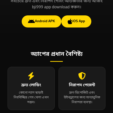
সবচেয়ে দ্রুত এবং নিরাপদ গেমিং অভিজ্ঞতার জন্য আজই
bji999 app download করুন।
Android APK
iOS App
অ্যাপের প্রধান বৈশিষ্ট্য
দ্রুত লোডিং
নিরাপদ পেমেন্ট
কোনো ল্যাগ ছাড়াই
দ্রুত ডিপোজিট এবং
নিরবিচ্ছিন্ন গেম খেলা এখন
উইথড্রালের জন্য অত্যাধুনিক
সম্ভব।
নিরাপত্তা ব্যবস্থা।