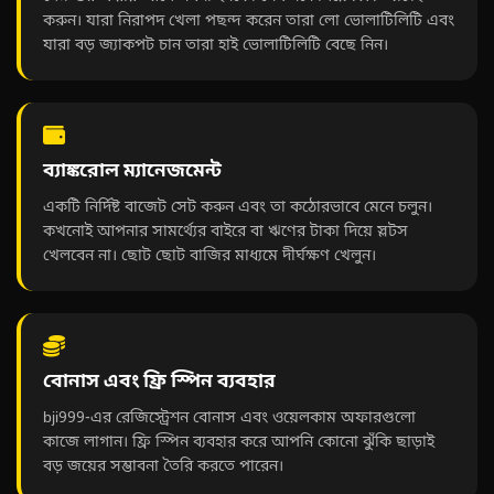
করুন। যারা নিরাপদ খেলা পছন্দ করেন তারা লো ভোলাটিলিটি এবং
যারা বড় জ্যাকপট চান তারা হাই ভোলাটিলিটি বেছে নিন।
ব্যাঙ্করোল ম্যানেজমেন্ট
একটি নির্দিষ্ট বাজেট সেট করুন এবং তা কঠোরভাবে মেনে চলুন।
কখনোই আপনার সামর্থ্যের বাইরে বা ঋণের টাকা দিয়ে স্লটস
খেলবেন না। ছোট ছোট বাজির মাধ্যমে দীর্ঘক্ষণ খেলুন।
বোনাস এবং ফ্রি স্পিন ব্যবহার
bji999-এর রেজিস্ট্রেশন বোনাস এবং ওয়েলকাম অফারগুলো
কাজে লাগান। ফ্রি স্পিন ব্যবহার করে আপনি কোনো ঝুঁকি ছাড়াই
বড় জয়ের সম্ভাবনা তৈরি করতে পারেন।