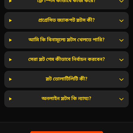
ফ্রি স্পিন কীভাবে কাজ করে?
প্রগ্রেসিভ জ্যাকপট স্লটস কী?
আমি কি বিনামূল্যে স্লটস খেলতে পারি?
সেরা স্লট গেম কীভাবে নির্বাচন করবেন?
স্লট ভোলাটিলিটি কী?
অনলাইন স্লটস কি ন্যায্য?