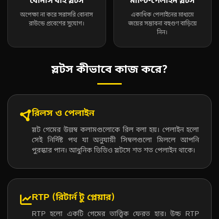
বোনাস বাই স্লটস
মাল্টি-পেলাইন স্লটস
অপেক্ষা না করে সরাসরি বোনাস
একাধিক পেলাইনের মাধ্যমে
রাউন্ডে প্রবেশের সুযোগ।
জয়ের সম্ভাবনা বহুগুণ বাড়িয়ে
নিন।
স্লটস কীভাবে কাজ করে?
রিলস ও পেলাইন
স্লট গেমের উল্লম্ব কলামগুলোকে রিল বলা হয়। পেলাইন হলো
সেই নির্দিষ্ট পথ যা অনুযায়ী সিম্বলগুলো মিললে আপনি
পুরস্কার পান। আধুনিক ভিডিও স্লটসে শত শত পেলাইন থাকে।
RTP (রিটার্ন টু প্লেয়ার)
RTP হলো একটি গেমের তাত্ত্বিক ফেরত হার। উচ্চ RTP