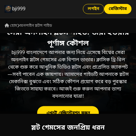
bji999
লগইন
রেজিস্টার
হোম
অনলাইন স্লটস গাইড
সেরা অনলাইন স্লটস গাইড: জয়ী হওয়ার
পূর্ণাঙ্গ কৌশল
bji999 বাংলাদেশে আপনার জন্য নিয়ে এসেছে বিশ্বের সেরা
অনলাইন স্লটস গেমসের এক বিশাল ভাণ্ডার। ক্লাসিক থ্রি-রিল
থেকে শুরু করে আধুনিক ভিডিও স্লটস এবং প্রগ্রেসিভ জ্যাকপট
—সবই পাবেন এক জায়গায়। আমাদের গাইডটি আপনাকে স্লটস
মেকানিক্স বুঝতে এবং সঠিক কৌশল প্রয়োগ করে বড় পুরস্কার
জিততে সাহায্য করবে। আজই শুরু করুন আপনার ভাগ্য
বদলানোর যাত্রা!
এখনই রেজিস্ট্রেশন করুন
স্লট গেমসের জনপ্রিয় ধরন