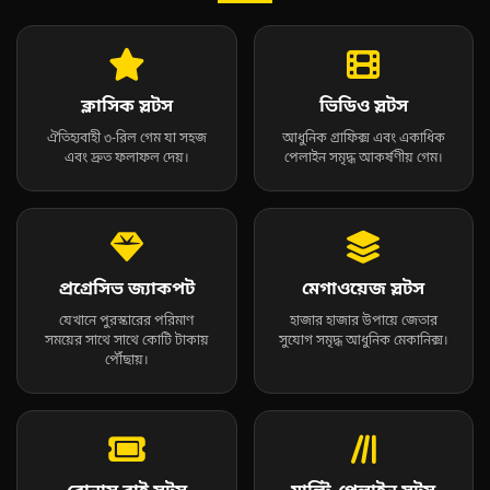
ক্লাসিক স্লটস
ভিডিও স্লটস
ঐতিহ্যবাহী ৩-রিল গেম যা সহজ
আধুনিক গ্রাফিক্স এবং একাধিক
এবং দ্রুত ফলাফল দেয়।
পেলাইন সমৃদ্ধ আকর্ষণীয় গেম।
প্রগ্রেসিভ জ্যাকপট
মেগাওয়েজ স্লটস
যেখানে পুরস্কারের পরিমাণ
হাজার হাজার উপায়ে জেতার
সময়ের সাথে সাথে কোটি টাকায়
সুযোগ সমৃদ্ধ আধুনিক মেকানিক্স।
পৌঁছায়।