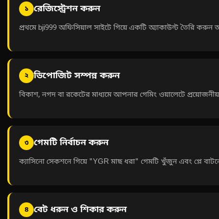
রেজিস্ট্রেশন করুন
১
প্রথমে bji999 অফিসিয়াল সাইটে গিয়ে একটি অ্যাকাউন্ট তৈরি করুন
ডিপোজিট সম্পন্ন করুন
২
বিকাশ, নগদ বা রকেটের মাধ্যমে আপনার গেমিং ওয়ালেটে প্রয়োজনীয় অ
গেমটি নির্বাচন করুন
৩
ক্যাসিনো সেকশনে গিয়ে "YGR মাছ ধরা" গেমটি খুঁজুন এবং প্লে বাট
বেট ধরুন ও শিকার করুন
৪