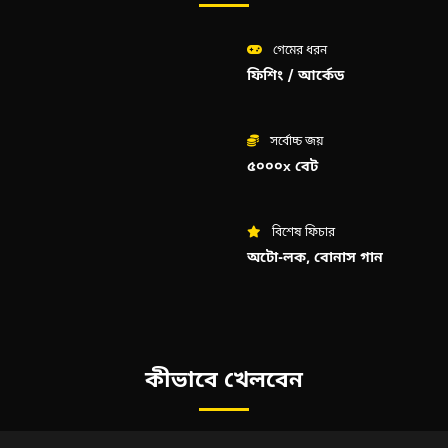
গেমের ধরন
ফিশিং / আর্কেড
সর্বোচ্চ জয়
৫০০০x বেট
বিশেষ ফিচার
অটো-লক, বোনাস গান
কীভাবে খেলবেন