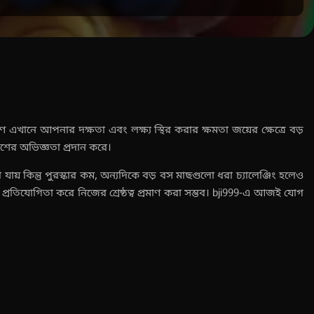
খানে আপনার দক্ষতা এবং লক্ষ্য স্থির করার ক্ষমতা জয়ের ক্ষেত্রে বড়
দেশের অভিজ্ঞতা প্রদান করে।
 যায় কিন্তু পুরস্কার কম, অন্যদিকে বড় বস মাছগুলো ধরা চ্যালেঞ্জিং হলেও
্রতিযোগিতা করে নিজের শ্রেষ্ঠত্ব প্রমাণ করা সম্ভব। bji999-এ আজই যোগ