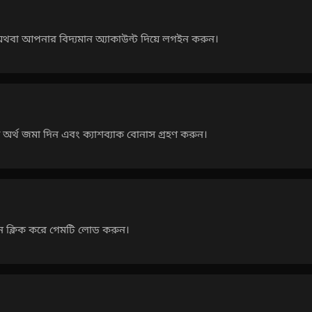
 অথবা আপনার বিদ্যমান অ্যাকাউন্ট দিয়ে লগইন করুন।
র্থ জমা দিন এবং ক্যাশব্যাক বোনাস গ্রহণ করুন।
নে ক্লিক করে গেমটি লোড করুন।