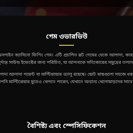
গেম ওভারভিউ
াইন ক্যাসিনো ফিশিং গেম। এটি প্রচলিত স্লট গেমের থেকে আলাদা, কারণ এ
ং দুর্দান্ত সাউন্ড ইফেক্টের জন্য পরিচিত, যা আপনাকে সত্যিকারের সমুদ্রের তল
আলাদা আলাদা পয়েন্ট বা মাল্টিপ্লায়ার ভ্যালু রয়েছে। ছোট মাছগুলো সহজে ধরা
ি মাল্টিপ্লেয়ার মুডেও খেলতে পারেন, যেখানে অন্যান্য খেলোয়াড়দের সাথে প
বৈশিষ্ট্য এবং স্পেসিফিকেশন