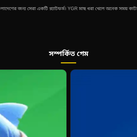
লাদেশের জন্য সেরা একটি প্ল্যাটফর্ম। YGR মাছ ধরা খেলে অনেক সময় কাট
সম্পর্কিত গেম