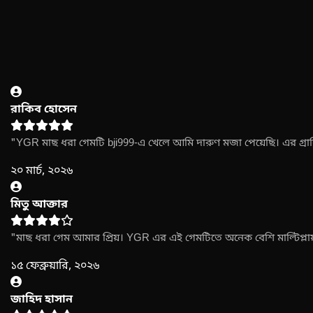
রাকিব হোসেন
"YGR মাছ ধরা গেমটি bji999-এ খেলে আমি দারুণ মজা পেয়েছি। এর গ্রাফ
২০ মার্চ, ২০২৬
মিতু আক্তার
"মাছ ধরা গেম আমার প্রিয়। YGR এর এই গেমটিতে অনেক বেশি মাল্টিপ্লা
১৫ ফেব্রুয়ারি, ২০২৬
জাহিদ হাসান