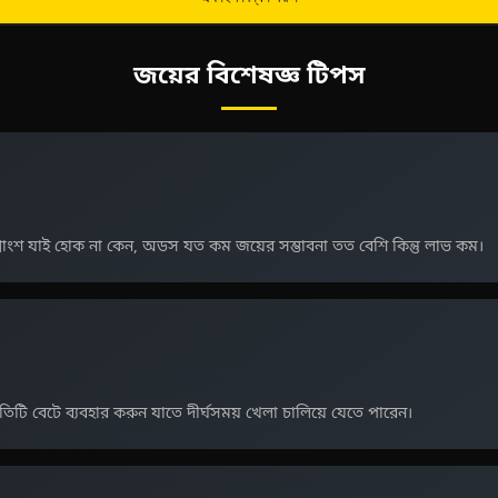
জয়ের বিশেষজ্ঞ টিপস
নাংশ যাই হোক না কেন, অডস যত কম জয়ের সম্ভাবনা তত বেশি কিন্তু লাভ কম।
িটি বেটে ব্যবহার করুন যাতে দীর্ঘসময় খেলা চালিয়ে যেতে পারেন।