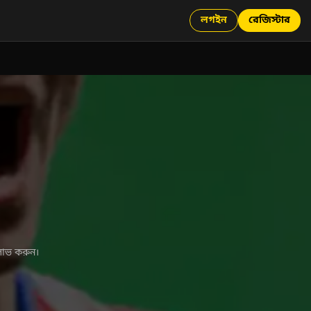
লগইন
রেজিস্টার
লাভ করুন।