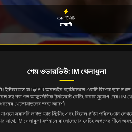
ভোলাটিলিটি
মাঝারি
গেম ওভারভিউ: IM খেলাধুলা
েটিং ইন্টারফেস যা bji999 অনলাইন ক্যাসিনোতে একটি বিশেষ স্থান দ
কেটবল সহ শত শত আন্তর্জাতিক টুর্নামেন্টে বেটিং করার সুযোগ দেয়। I
 ধরনের খেলোয়াড়দের জন্য আদর্শ।
্যমে সরাসরি লাইভ ম্যাচ স্ট্রিমিং এবং রিয়েল-টাইম পরিসংখ্যান দ
র সাথে, IM খেলাধুলা বর্তমানে বাংলাদেশের বেটিং জগতের শীর্ষে অবস