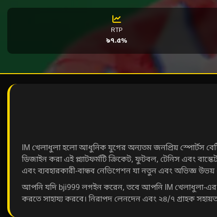
RTP
৯৭.৫%
IM খেলাধুলা হলো আধুনিক যুগের অন্যতম জনপ্রিয় স্পোর্টস ব
ডিজাইন করা এই প্ল্যাটফর্মটি ক্রিকেট, ফুটবল, টেনিস এবং বাস্
এবং ব্যবহারকারী-বান্ধব নেভিগেশন যা নতুন এবং অভিজ্ঞ উভয়
আপনি যদি bji999 লগইন করেন, তবে আপনি IM খেলাধুলা-এর মাধ
করতে সাহায্য করবে। নিরাপদ লেনদেন এবং ২৪/৭ গ্রাহক সহায়তা