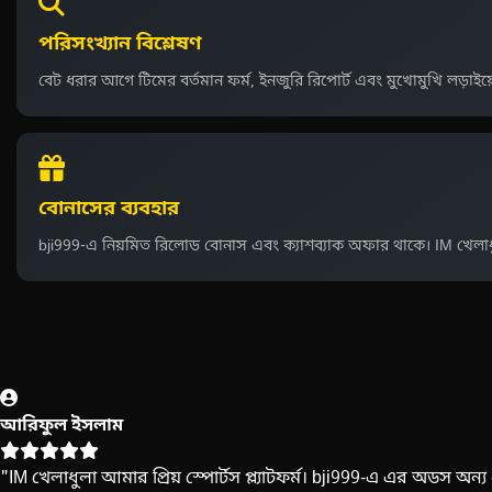
পরিসংখ্যান বিশ্লেষণ
বেট ধরার আগে টিমের বর্তমান ফর্ম, ইনজুরি রিপোর্ট এবং মুখোমুখি লড়াইয়
বোনাসের ব্যবহার
bji999-এ নিয়মিত রিলোড বোনাস এবং ক্যাশব্যাক অফার থাকে। IM খেলা
আরিফুল ইসলাম
"IM খেলাধুলা আমার প্রিয় স্পোর্টস প্ল্যাটফর্ম। bji999-এ এর অডস অ