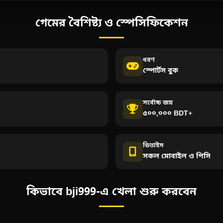
গেমের বৈশিষ্ট্য ও স্পেসিফিকেশন
ধরণ
স্পোর্টস বুক
সর্বোচ্চ জয়
৫০০,০০০ BDT+
ডিভাইস
সকল মোবাইল ও পিসি
কিভাবে bji999-এ খেলা শুরু করবেন