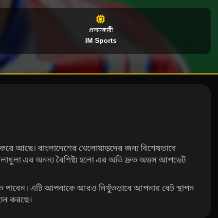
প্রদানকারী
IM Sports
খল করে আছে। বাংলাদেশের খেলোয়াড়দের জন্য বিশেষভাবে
M খেলাধুলা এর অনন্য বৈশিষ্ট্য হলো এর অতি দ্রুত অডস আপডেট
েখতে পাবেন। এটি আপনাকে আরও নিখুঁতভাবে আপনার বেট স্থাপন
্থান করছে।