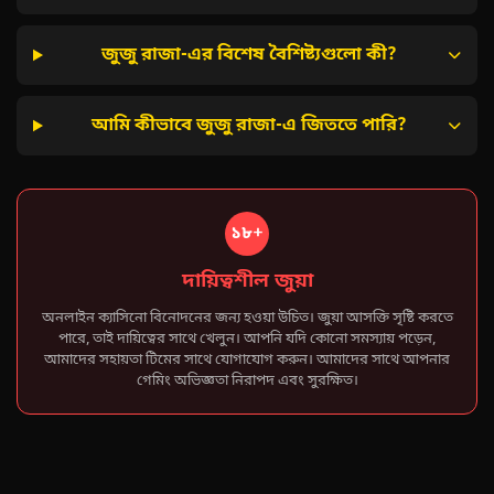
জুজু রাজা-এর বিশেষ বৈশিষ্ট্যগুলো কী?
আমি কীভাবে জুজু রাজা-এ জিততে পারি?
১৮+
দায়িত্বশীল জুয়া
অনলাইন ক্যাসিনো বিনোদনের জন্য হওয়া উচিত। জুয়া আসক্তি সৃষ্টি করতে
পারে, তাই দায়িত্বের সাথে খেলুন। আপনি যদি কোনো সমস্যায় পড়েন,
আমাদের সহায়তা টিমের সাথে যোগাযোগ করুন। আমাদের সাথে আপনার
গেমিং অভিজ্ঞতা নিরাপদ এবং সুরক্ষিত।