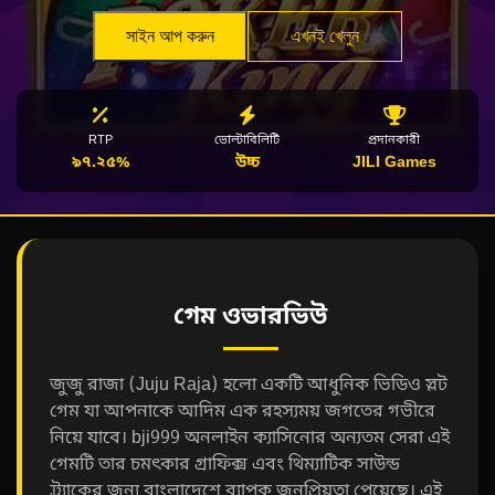
সাইন আপ করুন
এখনই খেলুন
RTP
ভোল্টাবিলিটি
প্রদানকারী
৯৭.২৫%
উচ্চ
JILI Games
গেম ওভারভিউ
জুজু রাজা (Juju Raja) হলো একটি আধুনিক ভিডিও স্লট
গেম যা আপনাকে আদিম এক রহস্যময় জগতের গভীরে
নিয়ে যাবে। bji999 অনলাইন ক্যাসিনোর অন্যতম সেরা এই
গেমটি তার চমৎকার গ্রাফিক্স এবং থিম্যাটিক সাউন্ড
ট্র্যাকের জন্য বাংলাদেশে ব্যাপক জনপ্রিয়তা পেয়েছে। এই