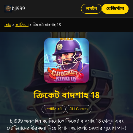
bji999
লগইন
রেজিস্টার
হোম
>
ক্যাসিনো
> ক্রিকেট বাদশাহ 18
ক্রিকেট বাদশাহ 18
স্পোর্টস স্লট
JILI Games
bji999 অনলাইন ক্যাসিনোতে ক্রিকেট বাদশাহ 18 খেলুন এবং
স্টেডিয়ামের উত্তজনা নিয়ে বিশাল জ্যাকপট জেতার সুযোগ পান!