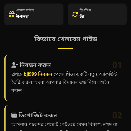
বোনাস রাউন্ড
ফ্রি স্পিন
উপলব্ধ
হ্যাঁ
কিভাবে খেলবেন গাইড
01
নিবন্ধন করুন
প্রথমে
bji999 নিবন্ধন
পেজে গিয়ে একটি নতুন অ্যাকাউন্ট
তৈরি করুন অথবা আপনার বিদ্যমান তথ্য দিয়ে লগইন
করুন।
02
ডিপোজিট করুন
আপনার পছন্দের পেমেন্ট গেটওয়ে যেমন বিকাশ, নগদ বা