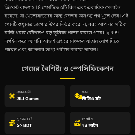
ক্রিকেট বাদশাহ 18 গেমটিতে ৫টি রিল এবং একাধিক পেলাইন
রয়েছে, যা খেলোয়াড়দের জন্য জেতার অসংখ্য পথ খুলে দেয়। এই
গেমটি শুধুমাত্র ভাগ্যের উপর নির্ভর করে না, বরং আপনার সঠিক
বাজি ধরার কৌশলও বড় ভূমিকা পালন করতে পারে। bji999
লগইন করে আপনি আজই এই রোমাঞ্চকর যাত্রায় যোগ দিতে
পারেন এবং আপনার ভাগ্য পরীক্ষা করতে পারেন।
গেমের বৈশিষ্ট্য ও স্পেসিফিকেশন
প্রদানকারী
ধরন
JILI Games
ভিডিও স্লট
ন্যূনতম বেট
পেলাইন
১০ BDT
২৫ লাইন